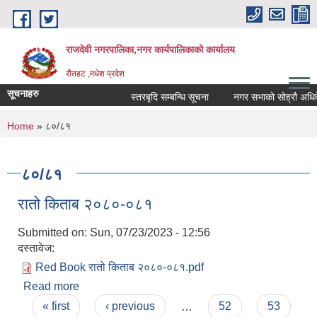
Skip to main content
राजदेवी नगरपालिका,नगर कार्यपालिकाको कार्यालय
रौतहट ,मधेश प्रदेश
सूचनाहरु
स्तरबृदि सम्बन्धि सूचना
नगर सभाको सोह्रौ अधिवेश
You are here
Home
» ८०/८१
८०/८१
रातो किताब २०८०-०८१
Submitted on:
Sun, 07/23/2023 - 12:56
दस्तावेज:
Red Book रातो किताब २०८०-०८१.pdf
Read more
about रातो किताब २०८०-०८१
Pages
« first
‹ previous
…
52
53