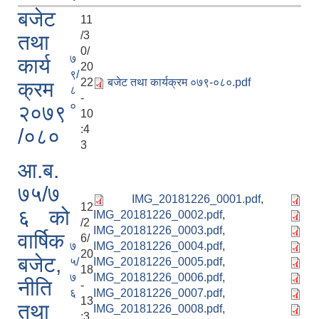
बजेट
11
/3
तथा
0/
७
कार्य
20
९/
22
बजेट तथा कार्यक्रम ०७९-०८०.pdf
क्रम
८
-
०
२०७९
10
:4
/०८०
3
आ.ब.
७५/७
IMG_20181226_0001.pdf
,
12
६ को
IMG_20181226_0002.pdf
,
/2
IMG_20181226_0003.pdf
,
वार्षिक
6/
७
IMG_20181226_0004.pdf
,
20
बजेट,
५/
IMG_20181226_0005.pdf
,
18
७
IMG_20181226_0006.pdf
,
नीति
-
६
IMG_20181226_0007.pdf
,
13
तथा
IMG_20181226_0008.pdf
,
:3