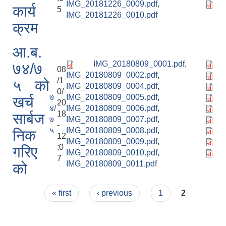
IMG_20181226_0009.pdf
,
कार्य
5
IMG_20181226_0010.pdf
क्रम
आ.ब.
IMG_20180809_0001.pdf
,
७४/७
08
IMG_20180809_0002.pdf
,
/1
५ को
IMG_20180809_0004.pdf
,
0/
७
IMG_20180809_0005.pdf
,
खर्च
20
४/
IMG_20180809_0006.pdf
,
18
सार्बज
७
IMG_20180809_0007.pdf
,
-
५
IMG_20180809_0008.pdf
,
निक
12
IMG_20180809_0009.pdf
,
:0
गरिए
IMG_20180809_0010.pdf
,
7
IMG_20180809_0011.pdf
को
Pages
« first
‹ previous
1
2