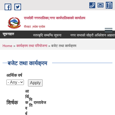
Skip to main content
राजदेवी नगरपालिका,नगर कार्यपालिकाको कार्यालय
रौतहट ,मधेश प्रदेश
सूचनाहरु
स्तरबृदि सम्बन्धि सूचना
नगर सभाको सोह्रौ अधिवेशन आहवान ग
You are here
Home
»
कार्यक्रम तथा परियोजना
» बजेट तथा कार्यक्रम
बजेट तथा कार्यक्रम
आर्थिक वर्ष
आ
र्थि
मि
शिर्षक
क
दस्तावेज
ति
व
र्ष