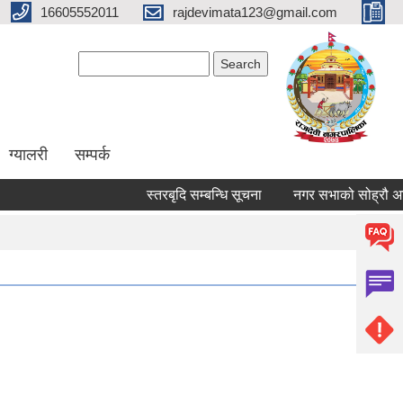
16605552011
rajdevimata123@gmail.com
Search form
Search
ग्यालरी
सम्पर्क
स्तरबृदि सम्बन्धि सूचना
नगर सभाको सोह्रौ अधिव