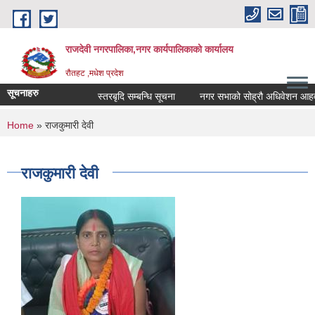
Skip to main content
राजदेवी नगरपालिका,नगर कार्यपालिकाको कार्यालय
रौतहट ,मधेश प्रदेश
सूचनाहरु
स्तरबृदि सम्बन्धि सूचना
नगर सभाको सोह्रौ अधिवेशन आहवान 
You are here
Home
» राजकुमारी देवी
राजकुमारी देवी