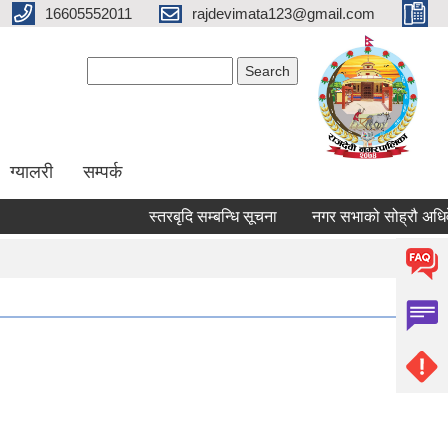
16605552011
rajdevimata123@gmail.com
Search form
Search
ग्यालरी
सम्पर्क
स्तरबृदि सम्बन्धि सूचना
नगर सभाको सोह्रौ अधिवेश