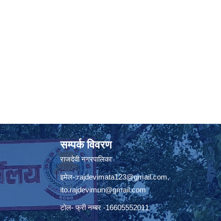
सम्पर्क विवरण
राजदेवी नगरपालिका
इमेल-:
rajdevimata123@gmail.com
,
ito.rajdevimun@gmail.com
टोल- फ्री नम्बर -16605552011