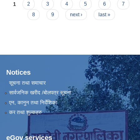
Pages
तथा कार्यक्रम
1
2
3
4
5
6
7
8
9
next ›
last »
Notices
सूचना तथा समाचार
सार्वजनिक खरीद /बोलपत्र सूचना
एन, कानुन तथा निर्देशिका
कर तथा शुल्कहरु
eGov services