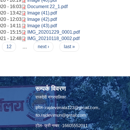
20 - 16:19
Image (40).pdf
020 - 16:03
Document 22_1.pdf
020 - 13:42
Image (41).pdf
020 - 12:03
Image (42).pdf
20 - 14:11
Image (43).pdf
020 - 15:15
IMG_20201229_0001.pdf
021 - 12:48
IMG_20210118_0002.pdf
12
…
next ›
last »
सम्पर्क विवरण
राजदेवी नगरपालिका
इमेल-:
rajdevimata123@gmail.com
,
ito.rajdevimun@gmail.com
टोल- फ्री नम्बर -16605552011