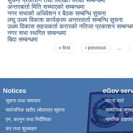
सुचना प्रकाशन तथा लिखित परीक्षा सम्बन्धमा
अन्तरबार्ता मिति सच्याएको सम्बन्धमा
नगर सभाको अधिवेशन र बैठक सम्बन्धि सुचना
लघु उधम विकाश कार्यक्रम अन्तरवार्ता सम्बन्धि सुचना
उधम विकास सहजकर्ता करारको नतिजा प्रकाशन सम्बन्ध
नगर सभा स्थगित सम्बन्धमा
बिदा सम्बन्धमा
Pages
« first
‹ previous
…
Notices
eGov serv
सूचना तथा समाचार
घटना दर्ता
सार्वजनिक खरीद /बोलपत्र सूचना
सामाजिक सुरक्ष
एन, कानुन तथा निर्देशिका
नागरिक वडापत्
कर तथा शुल्कहरु