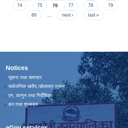
74
75
76
77
78
79
80
…
next ›
last »
Notices
सूचना तथा समाचार
सार्वजनिक खरीद /बोलपत्र सूचना
एन, कानुन तथा निर्देशिका
कर तथा शुल्कहरु
eGov services