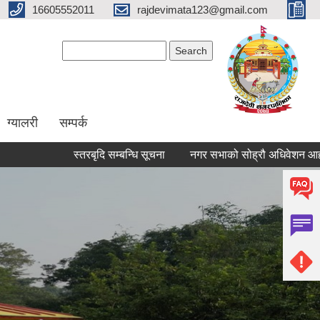
16605552011
rajdevimata123@gmail.com
Search form
Search
ग्यालरी
सम्पर्क
स्तरबृदि सम्बन्धि सूचना
नगर सभाको सोह्रौ अधिवेशन आहवान गरिए