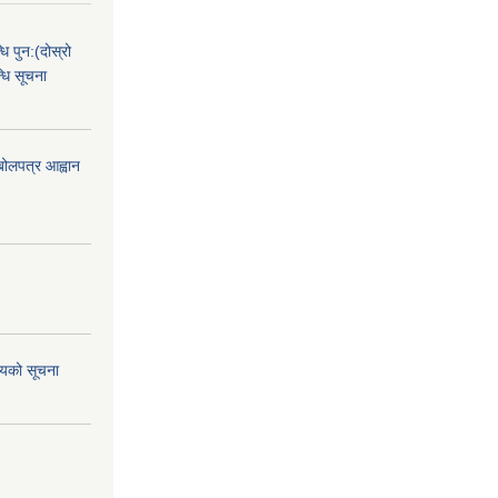
धि पुन:(दोस्रो
धि सूचना
 बोलपत्र आह्वान
शयको सूचना