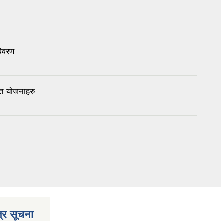
िवरण
त योजनाहरु
्र सूचना