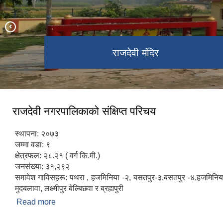
राजदेवी नगरपालिकाको प्रशासकीय भवन
बागमति नदि
कृषि योग्य भूमी
राजदेवी मंदिर
मुडवलवा
राजदेवी नगरपालिकाको संक्षिप्त परिचय
स्थापना: २०७३
जम्मा वडा: ९
क्षेत्रफल: २८.२१ ( वर्ग कि.मी.)
जनसंख्या: ३१,२९२
समावेश गाविसहरू: पथरा , हजमिनिया -२, बसतपुर-३,बसतपुर -४,हजमिनिया 
मुदबलावा, लक्ष्मीपुर बेल्बिछवा र ब्रह्मपुरी
Read more
about राजदेवी नगरपालिकाको संक्षिप्त परिचय