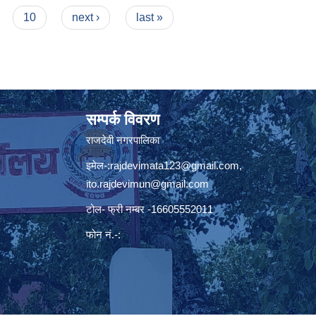
10
next ›
last »
सम्पर्क विवरण
राजदेवी नगरपालिका
इमेल-:
rajdevimata123@gmail.com
,
ito.rajdevimun@gmail.com
टोल- फ्री नम्बर -16605552011
फोन नं.-: