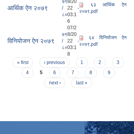
७९
8/20
६३ आर्थिक ऐन
आर्थिक ऐन २०७९
/
22 -
२०७९.pdf
८०
03:1
6
07/2
७९
8/20
६४ विनियोजन ऐन
विनियोजन ऐन २०७९
/
22 -
२०७९.pdf
८०
03:1
8
Pages
« first
‹ previous
1
2
3
4
5
6
7
8
9
next ›
last »