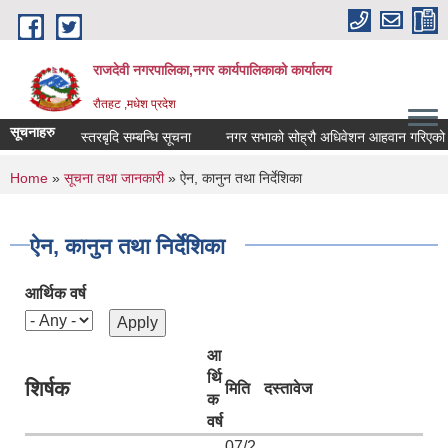
Skip to main content
राजदेवी नगरपालिका,नगर कार्यपालिकाको कार्यालय
रौतहट ,मधेश प्रदेश
सूचनाहरु
स्तरबृदि सम्बन्धि सूचना
नगर सभाको सोह्रौ अधिवेशन आहवान गरिएको बार
You are here
Home
»
सूचना तथा जानकारी
» ऐन, कानुन तथा निर्देशिका
ऐन, कानुन तथा निर्देशिका
आर्थिक वर्ष
आ
र्थि
शिर्षक
मिति
दस्तावेज
क
वर्ष
07/2