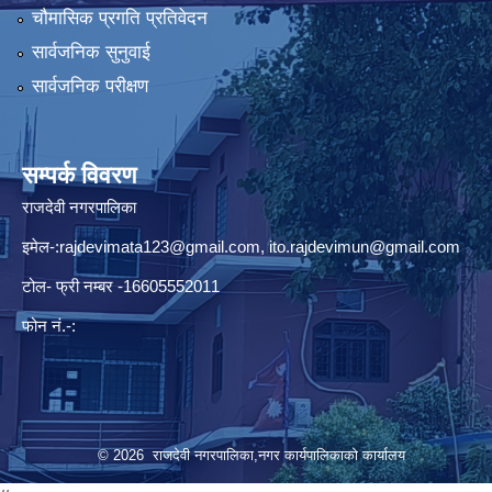
चौमासिक प्रगति प्रतिवेदन
सार्वजनिक सुनुवाई
सार्वजनिक परीक्षण
सम्पर्क विवरण
राजदेवी नगरपालिका
इमेल-:
rajdevimata123@gmail.com
,
ito.rajdevimun@gmail.com
टोल- फ्री नम्बर -16605552011
फोन नं.-:
© 2026 राजदेवी नगरपालिका,नगर कार्यपालिकाको कार्यालय